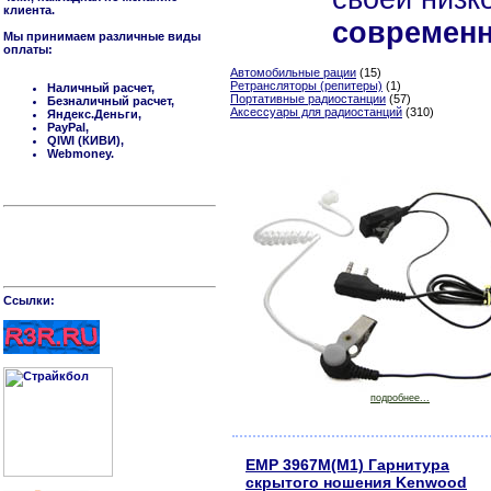
клиента.
современ
Мы принимаем различные виды
оплаты:
Автомобильные рации
(15)
Ретрансляторы (репитеры)
(1)
Наличный расчет,
Портативные радиостанции
(57)
Безналичный расчет,
Аксессуары для радиостанций
(310)
Яндекс.Деньги,
PayPal,
QIWI (КИВИ),
Webmoney.
Cсылки:
подробнее...
EMP 3967M(M1) Гарнитура
скрытого ношения Kenwood