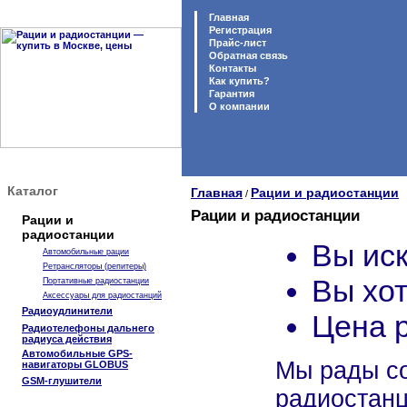
Главная
Регистрация
Прайс-лист
Обратная связь
Контакты
Как купить?
Гарантия
O компании
Каталог
Главная
Рации и радиостанции
/
Рации и радиостанции
Рации и
радиостанции
Вы иск
Автомобильные рации
Ретрансляторы (репитеры)
Вы хот
Портативные радиостанции
Аксессуары для радиостанций
Радиоудлинители
Цена 
Радиотелефоны дальнего
радиуса действия
Автомобильные GPS-
Мы рады со
навигаторы GLOBUS
GSM-глушители
радиостанц