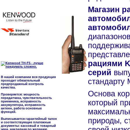
Магазин р
автомобил
автомобил
диапазоно
поддержив
представл
рациями K
серий
выпу
В нашей компании вся продукция
стандарту 
проходит обязательный
предпродажный контроль
качества.
Основа кор
Проверяется: мощность
передатчика, чувствительность
который пр
приемника, исправность
аккумулятора, исправность
антенн, работа основных
максимальн
функций.
природы, с
Выписывается гарантийный талон
и соответствующие платежные
документы: кассовый и товарный
своей низк
чеки, накладная по желанию