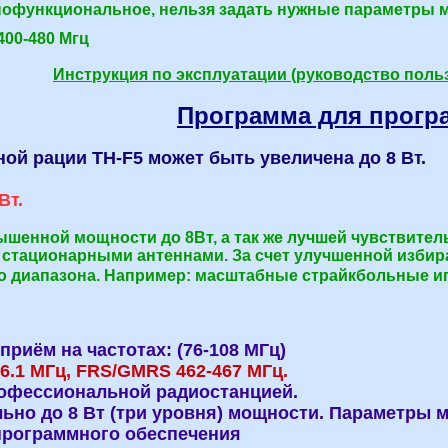
нофункциональное, нельзя задать нужные параметры м
400-480 Мгц
Инструкция по эксплуатации (руководство пользо
Программа для програ
й рации TH-F5 может быть увеличена до 8 Вт.
Вт.
енной мощности до 8Вт, а так же лучшей чувствительно
и стационарными антеннами. За счет улучшенной изби
о диапазона. Например: масштабные страйкбольные иг
 приём на частотах: (76-108 МГц)
46.1 МГц, FRS/GMRS 462-467 МГц.
рофессиональной радиостанцией.
ально до 8 Вт (три уровня) мощности. Параметры
программного обеспечения