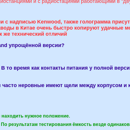
диостанциями и с радиостациями работающими в "дв
 с надписью Kenwood, также голограмма присутс
заводы в Китае очень быстро копируют удачные м
к же технический отличий
 Band упрощённой версии?
В то время как контакты питания у полной верс
 часто неровные имеют щели между корпусом и 
я находить нужное положение.
 По результатам тестирования ёмкость везде одинакова