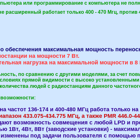
омпьютера или программирование с компьютера не пол
не расширенный работает только 400 - 470 Мгц, против 
 обеспечения максимальная мощность переносно
останции на мощности 7 Вт.
льная нагрузка на максимальной мощности в 8 
сть, по сравнению с другими моделями, за счет повыш
 в условиях прямой видимости с высоко установленным
количества людей с радиостанциям данного частотног
возможности:
на частот
136-174 и 400-480 МГц работа только на
апазон 433.075-434.775 МГц, а также PMR 446.0-4
 дают возможность совмещения с любой LPD и п
ю 1Вт, 4Вт, 8Вт (заводские установки) - максим
 изменены под задачи пользователя с помощью 