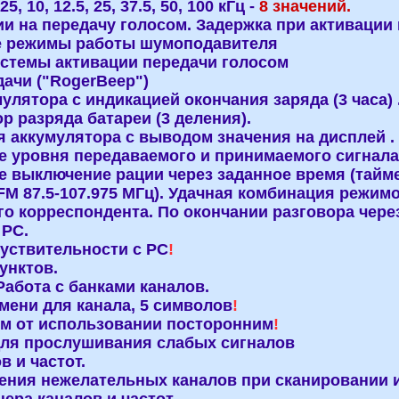
5, 10, 12.5, 25, 37.5, 50, 100 кГц -
8 значений.
ии на передачу голосом. Задержка при активации 
е режимы работы шумоподавителя
стемы активации передачи голосом
дачи ("RogerBeep")
лятора с индикацией окончания заряда (3 часа) 
р разряда батареи (3 деления).
 аккумулятора с выводом значения на дисплей .
ие уровня передаваемого и принимаемого сигнала
е выключение рации через заданное время (тайме
FM 87.5-107.975 МГц). Удачная комбинация режим
корреспондента. По окончании разговора через
 PC.
уствительности с PC
!
унктов.
Работа с банками каналов.
ени для канала, 5 символов
!
ем от использовании посторонним
!
для прослушивания слабых сигналов
 и частот.
ния нежелательных каналов при сканировании и