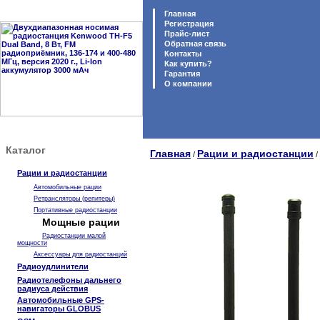
Главная
Регистрация
Прайс-лист
Обратная связь
Контакты
Как купить?
Гарантия
O компании
Каталог
Главная
Рации и радиостанции
/
/
Рации и радиостанции
Автомобильные рации
Ретрансляторы (репитеры)
Портативные радиостанции
Мощные рации
Радиостанции малой
мощности
Аксессуары для радиостанций
Радиоудлинители
Радиотелефоны дальнего
радиуса действия
Автомобильные GPS-
навигаторы GLOBUS