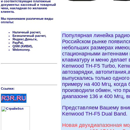
и соответствующие платежные
документы: кассовый и товарный
чеки, накладная по желанию
клиента.
Мы принимаем различные виды
оплаты:
Наличный расчет,
Популярная линейка радио
Безналичный расчет,
Яндекс.Деньги,
Российском рынке появилс
PayPal,
QIWI (КИВИ),
небольших размерах имеющ
Webmoney.
стационарными антеннами н
клавиатуру и меню делает 
Kenwood TH-F5 Turbo, Kenwo
автозарядки, автопитания,
выпускались только одного 
примеру на 400 Мгц, когда
Cсылки:
производили обмен, что пр
диапазоне 136 и 400 Мгц, 
Представляем Вашему вним
Kenwood TH-F5 Dual Band.
Новая двухдиапазонная мод