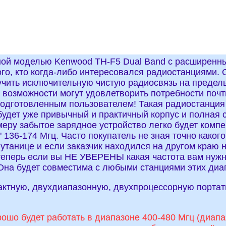
й моделью Kenwood TH-F5 Dual Band с расширенным 
го, кто когда-либо интересовался радиостанциями.
ить исключительную чистую радиосвязь на предельн
озможности могут удовлетворить потребности почти
дготовленным пользователем! Такая радиостанция б
х будет уже привычный и практичный корпус и полная
имеру забытое зарядное устройство легко будет комп
 136-174 Мгц. Часто покупатель не зная точно какого
 путанице и если заказчик находился на другом кра
теперь если вы НЕ УВЕРЕНЫ какая частота вам нужн
 Она будет совместима с любыми станциями этих диа
тную, двухдиапазонную, двухпроцессорную портати
шо будет работать в диапазоне 400-480 Мгц (диапаз