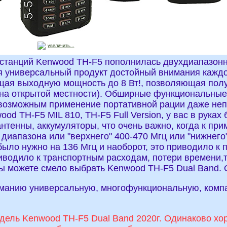
увеличить...
станций Kenwood TH-F5 пополнилась двухдиапазонно
я универсальный продукт достойный внимания каждо
ая выходную мощность до 8 Вт!, позволяющая получ
а открытой местности). Обширные функциональные в
возможным применение портативной рации даже непо
od TH-F5 MIL 810, TH-F5 Full Version, у вас в рука
антенны, аккумуляторы, что очень важно, когда к пр
диапазона или "верхнего" 400-470 Мгц или "нижнего"
 было нужно на 136 Мгц и наоборот, это приводило к
иводило к транспортным расходам, потери времени,
вы можете смело выбрать Kenwood TH-F5 Dual Band.
анию универсальную, многофункциональную, компак
ель Kenwood TH-F5 Dual Band 2020г. Одинаково хоро