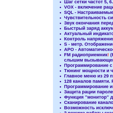
Шаг сетки частот 5, 6.2
VOX - включение рац
SQL - Настраиваемы
Чувствительность си
Звук окончания пере
Быстрый заряд аккуму
Актуальный индикато
Контроль напряжения
S - метр. Отображен
APO - Автоматическо
FM радиоприемник
!
(
слышим вызывающего 
Программирование с
Тюнинг мощности и ч
Главное меню из 29 п
128 каналов памяти. 
Программирование им
Защита рации парол
Функция "монитор" 
Сканирование каналов
Возможность исключе