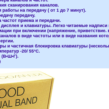
ера каналов и частот.
ия сканирования каналов.
работы на передачу ( от 1 до 7 минут).
едачу передачу.
 частот приема и передачи.
 дисплея и клавиатуры. Легко читаемые надписи 
ции при включении (напряжение, приветствие. 
аналов в виде частоты или в виде названия кото
ергии.
ры и частичная блокировка клавиатуры (несколь
ператур -20/ 55°С.
(В•Ш•Г).
)