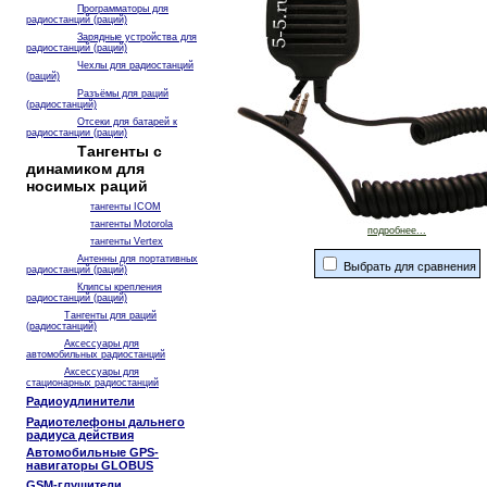
Программаторы для
радиостанций (раций)
Зарядные устройства для
радиостанций (раций)
Чехлы для радиостанций
(раций)
Разъёмы для раций
(радиостанций)
Отсеки для батарей к
радиостанции (рации)
Тангенты с
динамиком для
носимых раций
тангенты ICOM
тангенты Motorola
подробнее...
тангенты Vertex
Антенны для портативных
Выбрать для сравнения
радиостанций (раций)
Клипсы крепления
радиостанций (раций)
Тангенты для раций
(радиостанций)
Аксессуары для
автомобильных радиостанций
Аксессуары для
стационарных радиостанций
Радиоудлинители
Радиотелефоны дальнего
радиуса действия
Автомобильные GPS-
навигаторы GLOBUS
GSM-глушители