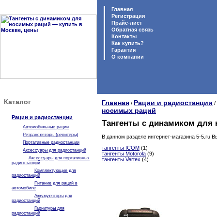
Главная
Регистрация
Прайс-лист
Обратная связь
Контакты
Как купить?
Гарантия
O компании
Каталог
Главная
Рации и радиостанции
/
/
носимых раций
Рации и радиостанции
Тангенты с динамиком для
Автомобильные рации
Ретрансляторы (репитеры)
В данном разделе интернет-магазина 5-5.ru 
Портативные радиостанции
тангенты ICOM
(1)
Аксессуары для радиостанций
тангенты Motorola
(9)
Аксессуары для портативных
тангенты Vertex
(4)
радиостанций
Комплектующие для
радиостанций
Питание для раций в
автомобиле
Аккумуляторы для
радиостанций
Гарнитуры для
радиостанций