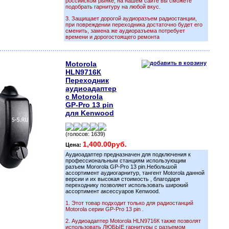
российском рынке, на нашем сайте вы сможете
подобрать гарнитуру на любой вкус.
3. Защищает дорогой аудиоразъем радиостанции,
при повреждении переходника достаточно будет его
сменить, замена же аудиоразъема потребует
времени и дорогостоящего ремонта
Motorola
HLN9716К
Переходник
аудиоадаптер
с Motorola
GP-Pro 13 pin
для Kenwood
(голосов: 1639)
1,400.00руб.
Цена:
Аудиоадаптер предназначен для подключения к
профессиональным станциям использующим
разъем Mororola GP-Pro 13 pin.Небольшой
ассортимент аудиогарнитур, тангент Motorola данной
версии и их высокая стоимость , благодаря
переходнику позволяет использовать широкий
ассортимент аксессуаров Kenwood.
1. Этот товар подходит только для радиостанций
Motorola серии GP-Pro 13 pin .
2. Аудиоадаптер Motorola HLN9716К также позволят
использовать ЛЮБЫЕ гарнитуры с разъемом