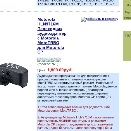
TK-2207, TK-3207 etc TK-2160, TK3160 etc TK-2160,
TK3160, etc TH-F6A, TH-F7E, TH-F7, TH-F6, TH-G71
Ло
Паро
Реги
Motorola
HLN9716M
Переходник
аудиоадаптер
Го
с Motorola
MotoTRBO
для Motorola
CP
(голосов: 975)
1,800.00руб.
Цена:
Аудиоадаптер предназначен для подключения к
профессиональным станциям использующим
MotoTRBO многоштырьковый разъём. Небольшой
ассортимент аудиогарнитур, тангент Motorola данной
версии и их высокая стоимость , благодаря
переходнику позволяет использовать широкий
ассортимент аксессуаров Motorola СP серии (2-х
штырьковый разъём).
1.Этот товар подходит только для радиостанций
Motorola серии MotoTRBO .
2. Аудиоадаптер Motorola HLN9716M также позволят
использовать ЛЮБЫЕ гарнитуры с разъемом
Motorola CP серии (стандартный двухштырьковый
разъем) данный разъем наиболее популярный на