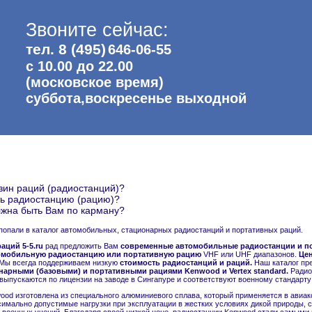
Звоните сейчас:
тел. 8 (495)
646-06-55
с 10.00 до 22.00
(московское время)
суббота,воскресенье выходной
зин раций (радиостанций)?
ть радиостанцию (рацию)?
жна быть Вам по карману?
попали в каталог автомобильных, стационарных радиостанций и портативных раций.
аций 5-5.ru
рад предложить Вам
современные автомобильные радиостанции и по
омобильную радиостанцию или портативную рацию
VHF или UHF диапазонов.
Цен
 Мы всегда поддерживаем низкую
стоимость радиостанций и раций.
Наш каталог пр
арными (базовыми) и портативными рациями Kenwood и Vertex standard.
Радио
выпускаются по лицензии на заводе в Сингапуре и соответствуют военному стандарту
ood изготовлена из специального алюминиевого сплава, который применяется в авиак
имально допустимые нагрузки при эксплуатации в жестких условиях дикой природы, с