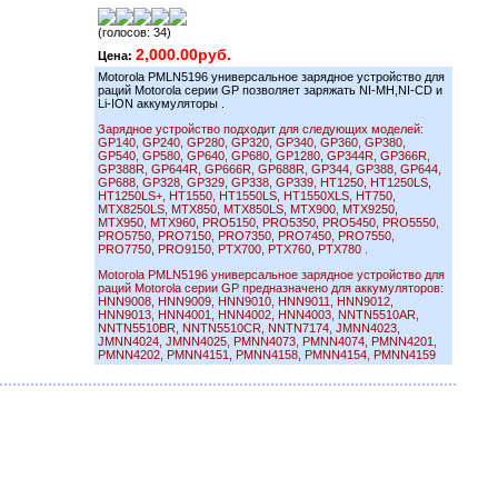
(голосов: 34)
2,000.00руб.
Цена:
Motorola PMLN5196 универсальное зарядное устройство для
раций Motorola серии GP позволяет заряжать NI-MH,NI-CD и
Li-ION аккумуляторы .
Зарядное устройство подходит для следующих моделей:
GP140, GP240, GP280, GP320, GP340, GP360, GP380,
GP540, GP580, GP640, GP680, GP1280, GP344R, GP366R,
GP388R, GP644R, GP666R, GP688R, GP344, GP388, GP644,
GP688, GP328, GP329, GP338, GP339, HT1250, HT1250LS,
HT1250LS+, HT1550, HT1550LS, HT1550XLS, HT750,
MTX8250LS, MTX850, MTX850LS, MTX900, MTX9250,
MTX950, MTX960, PRO5150, PRO5350, PRO5450, PRO5550,
PRO5750, PRO7150, PRO7350, PRO7450, PRO7550,
PRO7750, PRO9150, PTX700, PTX760, PTX780 .
Motorola PMLN5196 универсальное зарядное устройство для
раций Motorola серии GP предназначено для аккумуляторов:
HNN9008, HNN9009, HNN9010, HNN9011, HNN9012,
HNN9013, HNN4001, HNN4002, HNN4003, NNTN5510AR,
NNTN5510BR, NNTN5510CR, NNTN7174, JMNN4023,
JMNN4024, JMNN4025, PMNN4073, PMNN4074, PMNN4201,
PMNN4202, PMNN4151, PMNN4158, PMNN4154, PMNN4159