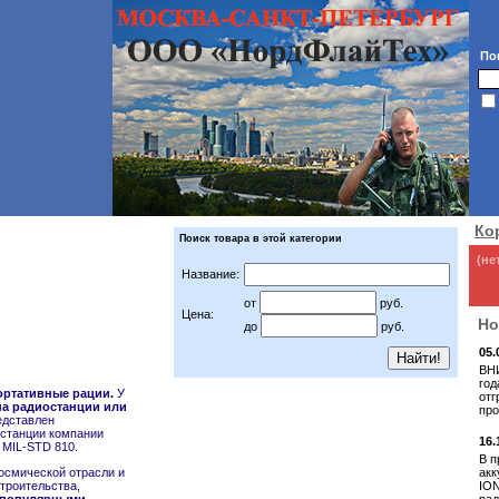
По
Ко
Поиск товара в этой категории
(не
Название:
от
руб.
Цена:
Но
до
руб.
05.
ВНИ
год
ртативные рации.
У
отг
а радиостанции или
про
едставлен
станции компании
16.
 MIL-STD 810.
В п
акк
осмической отрасли и
ION
троительства,