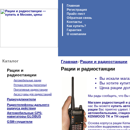
Главная
Регистрация
Прайс-лист
Обратная связь
Контакты
Как купить?
Гарантия
O компании
Каталог
Главная
Рации и радиостанции
/
Рации и радиостанции
Рации и
радиостанции
Вы искали мага
Автомобильные рации
Вы хотите купи
Ретрансляторы (репитеры)
Цена рации дол
Портативные радиостанции
Аксессуары для радиостанций
Мы рады сообщить, что Вы 
Радиоудлинители
Магазин радиостанций и р
Радиотелефоны дальнего
нас Вы можете
купить авт
радиуса действия
рации
Вас приятно удивит.
Автомобильные GPS-
автомобильными, стацион
навигаторы GLOBUS
KENWOOD TK и TH серий
GSM-глушители
Основа корпуса рации Kenw
способен выдерживать макс