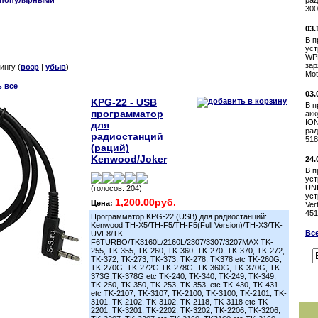
рад
популярными
300
03.
В п
уст
WP
зар
тингу (
возр
|
убыв
)
Mot
ь все
03.
KPG-22 - USB
В п
программатор
акк
ION
для
рад
радиостанций
518
(раций)
Kenwood/Joker
24.
В п
уст
UN
(голосов: 204)
уст
1,200.00руб.
Цена:
Ver
451
Программатор KPG-22 (USB) для радиостанций:
Kenwood TH-X5/TH-F5/TH-F5(Full Version)/TH-X3/TK-
Все
UVF8/TK-
F6TURBO/TK3160L/2160L/2307/3307/3207MAX TK-
255, TK-355, TK-260, TK-360, TK-270, TK-370, TK-272,
TK-372, TK-273, TK-373, TK-278, TK378 etc TK-260G,
TK-270G, TK-272G,TK-278G, TK-360G, TK-370G, TK-
373G,TK-378G etc TK-240, TK-340, TK-249, TK-349,
TK-250, TK-350, TK-253, TK-353, etc TK-430, TK-431
etc TK-2107, TK-3107, TK-2100, TK-3100, TK-2101, TK-
3101, TK-2102, TK-3102, TK-2118, TK-3118 etc TK-
2201, TK-3201, TK-2202, TK-3202, TK-2206, TK-3206,