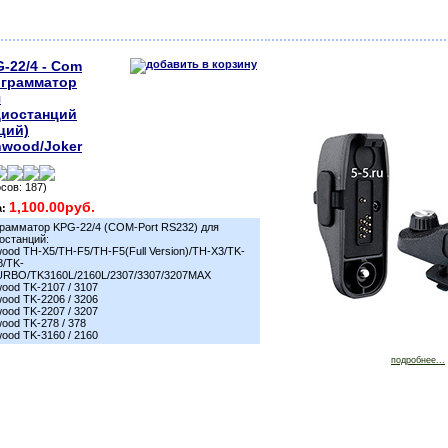
-22/4 - Com
ограмматор
я
диостанций
ций)
wood/Joker
осов: 187)
1,100.00руб.
а:
рамматор KPG-22/4 (COM-Port RS232) для
останций:
ood TH-X5/TH-F5/TH-F5(Full Version)/TH-X3/TK-
/TK-
RBO/TK3160L/2160L/2307/3307/3207MAX
ood TK-2107 / 3107
ood TK-2206 / 3206
ood TK-2207 / 3207
ood TK-278 / 378
ood TK-3160 / 2160
подробнее...