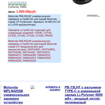
(голосов: 1066)
1,900.00руб.
Цена:
подробнее...
Motorola PMLN5192 универсальное
зарядное устройство для раций Motorola
серии CP позволяет заряжать NI-MH,NI-CD
и Li-ION аккумуляторы .
Зарядное устройство подходит для
следующих моделей: CP040, CP140,
CP160, CP180, CP150, CP200, PR400 .
Motorola PMLN5196 универсальное
зарядное устройство для раций Motorola
серии CP предназначено для
аккумуляторов: NNTN4851, NNTN4852,
NNTN4496, NNTN4497, NNTN4970,
PMNN4072, PMNN4098, PMNN4251,
PMNN4252, PMNN4253, PMNN4254,
PMNN4255, PMNN4256
Motorola
PB-73LHT c разъемом
WPLN4255B
TYPE-C и индикацией
универсальное
заряда Li-Polymer 4000
зарядное
мАч - мощный литий-
устройство
полимерный