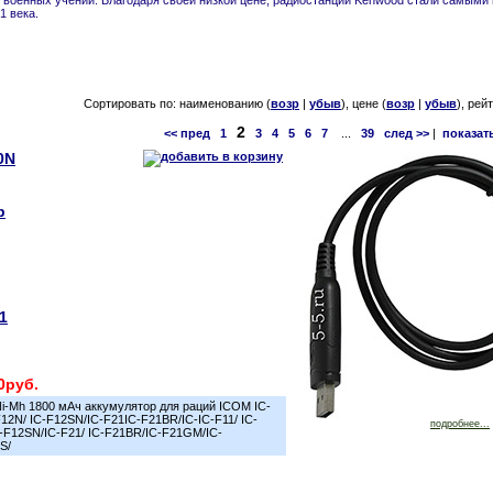
 военных учений. Благодаря своей низкой цене, радиостанции Kenwood стали самыми
1 века.
Сортировать по: наименованию (
возр
|
убыв
), цене (
возр
|
убыв
), рей
2
<< пред
1
3
4
5
6
7
...
39
след >>
|
показат
0N
р
1
0руб.
i-Mh 1800 мАч аккумулятор для раций ICOM IC-
F12N/ IC-F12SN/IC-F21IC-F21BR/IC-IC-F11/ IC-
подробнее...
-F12SN/IC-F21/ IC-F21BR/IC-F21GM/IC-
S/