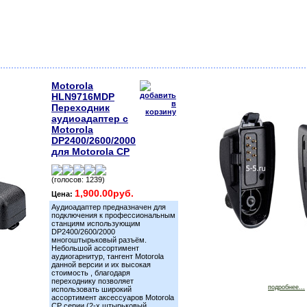
Motorola
HLN9716MDP
Переходник
аудиоадаптер с
Motorola
DP2400/2600/2000
для Motorola CP
(голосов: 1239)
1,900.00руб.
Цена:
Аудиоадаптер предназначен для
подключения к профессиональным
станциям использующим
DP2400/2600/2000
многоштырьковый разъём.
Небольшой ассортимент
аудиогарнитур, тангент Motorola
данной версии и их высокая
стоимость , благодаря
переходнику позволяет
подробнее...
использовать широкий
ассортимент аксессуаров Motorola
СP серии (2-х штырьковый