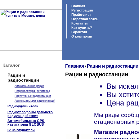
Главная
Регистрация
Прайс-лист
Обратная связь
Контакты
Как купить?
Гарантия
O компании
Каталог
Главная
Рации и радиостанции
/
Рации и радиостанции
Рации и
радиостанции
Вы искал
Автомобильные рации
Ретрансляторы (репитеры)
Вы хотит
Портативные радиостанции
Цена рац
Аксессуары для радиостанций
Радиоудлинители
Радиотелефоны дальнего
Мы рады сообщи
радиуса действия
стационарных р
Автомобильные GPS-
навигаторы GLOBUS
GSM-глушители
Магазин радиос
современные а