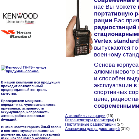
нас Вы можете
портативную 
рации
Вас прия
радиостанций 
стационарными
Vertex standard
выпускаются по
военному станд
Основа корпуса
алюминиевого с
и способен выд
В нашей компании вся продукция
эксплуатации в
проходит обязательный
предпродажный контроль
спортивных сор
качества.
цене, радиост
Проверяется: мощность
современными
передатчика, чувствительность
приемника, исправность
аккумулятора, исправность
Автомобильные рации
(15)
антенн, работа основных
функций.
Ретрансляторы (репитеры)
(1)
Портативные радиостанции
(57)
Выписывается гарантийный талон
Аксессуары для радиостанций
(310)
и соответствующие платежные
документы: кассовый и товарный
чеки, накладная по желанию