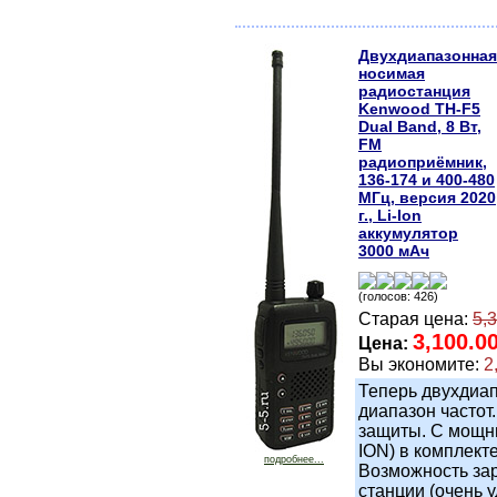
Двухдиапазонная
носимая
радиостанция
Kenwood TH-F5
Dual Band, 8 Вт,
FM
радиоприёмник,
136-174 и 400-480
МГц, версия 2020
г., Li-Ion
аккумулятор
3000 мАч
(голосов: 426)
Старая цена:
5,
3,100.0
Цена:
Вы экономите:
2
Теперь двухдиа
диапазон частот
защиты. С мощны
ION) в комплекте
подробнее...
Возможность зар
станции (очень 