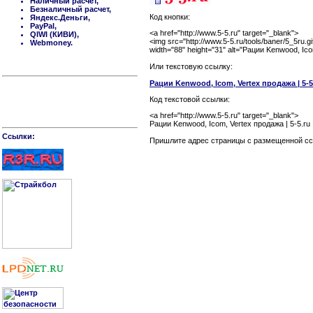
Наличный расчет,
Безналичный расчет,
Код кнопки:
Яндекс.Деньги,
PayPal,
<a href="http://www.5-5.ru" target="_blank">
QIWI (КИВИ),
<img src="http://www.5-5.ru/tools/baner/5_5ru.gi
Webmoney.
width="88" height="31" alt="Рации Kenwood, Ic
Или текстовую ссылку:
Рации Kenwood, Icom, Vertex продажа | 5-5.
Код текстовой ссылки:
<a href="http://www.5-5.ru" target="_blank">
Рации Kenwood, Icom, Vertex продажа | 5-5.ru 
Cсылки:
Пришлите адрес страницы c размещенной ссы