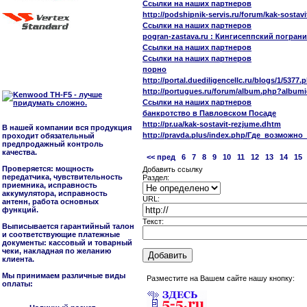
Ссылки на наших партнеров
http://podshipnik-servis.ru/forum/kak-sosta
Ссылки на наших партнеров
pogran-zastava.ru : Кингисеппский погран
Ссылки на наших партнеров
Ссылки на наших партнеров
порно
http://portal.duediligencellc.ru/blogs/1/5377.
http://portugues.ru/forum/album.php?albu
Ссылки на наших партнеров
банкротство в Павловском Посаде
http://pr.ua/kak-sostavit-rezjume.dhtm
В нашей компании вся продукция
http://pravda.plus/index.php/Где_возмо
проходит обязательный
предпродажный контроль
качества.
<< пред
6
7
8
9
10
11
12
13
14
15
Проверяется: мощность
Добавить ссылку
передатчика, чувствительность
Раздел:
приемника, исправность
аккумулятора, исправность
URL:
антенн, работа основных
функций.
Текст:
Выписывается гарантийный талон
и соответствующие платежные
документы: кассовый и товарный
чеки, накладная по желанию
клиента.
Мы принимаем различные виды
Разместите на Вашем сайте нашу кнопку:
оплаты: