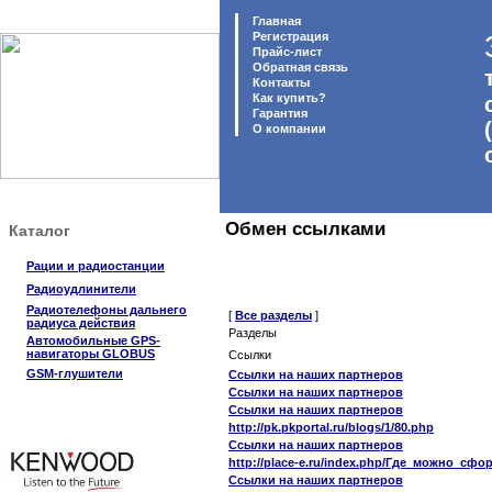
Главная
Регистрация
Прайс-лист
Обратная связь
Контакты
Как купить?
Гарантия
O компании
Обмен ссылками
Каталог
Рации и радиостанции
Радиоудлинители
Радиотелефоны дальнего
[
Все разделы
]
радиуса действия
Разделы
Автомобильные GPS-
навигаторы GLOBUS
Ссылки
GSM-глушители
Ссылки на наших партнеров
Ссылки на наших партнеров
Ссылки на наших партнеров
http://pk.pkportal.ru/blogs/1/80.php
Ссылки на наших партнеров
http://place-e.ru/index.php/Где_можно_
Ссылки на наших партнеров