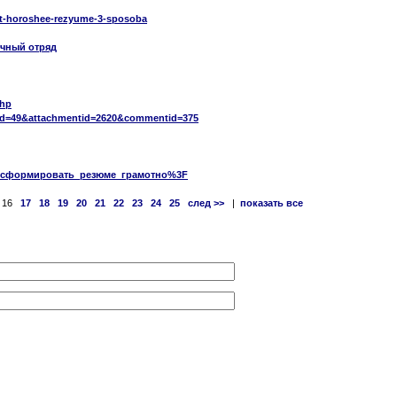
vit-horoshee-rezyume-3-sposoba
ичный отряд
php
mid=49&attachmentid=2620&commentid=375
жно_сформировать_резюме_грамотно%3F
16
17
18
19
20
21
22
23
24
25
след >>
|
показать все