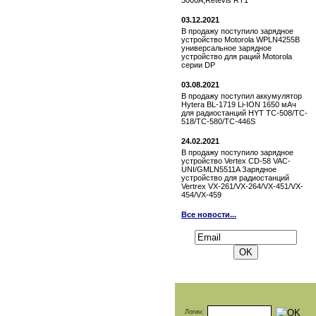
3000A,Retevis RT1
03.12.2021
В продажу поступило зарядное
устройство Motorola WPLN4255B
универсальное зарядное
устройство для раций Motorola
серии DP
03.08.2021
В продажу поступил аккумулятор
Hytera BL-1719 Li-ION 1650 мАч
для радиостанций HYT TC-508/TC-
518/TC-580/TC-446S
24.02.2021
В продажу поступило зарядное
устройство Vertex СD-58 VAC-
UNI/GMLN5511A Зарядное
устройство для радиостанций
Vertrex VX-261/VX-264/VX-451/VX-
454/VX-459
Все новости...
Подписаться на новости:
Логин: