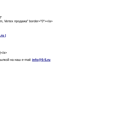
f"
om, Vertex продажа" border="0"></a>
ru |
|</a>
лкой на наш e-mail:
info@5-5.ru