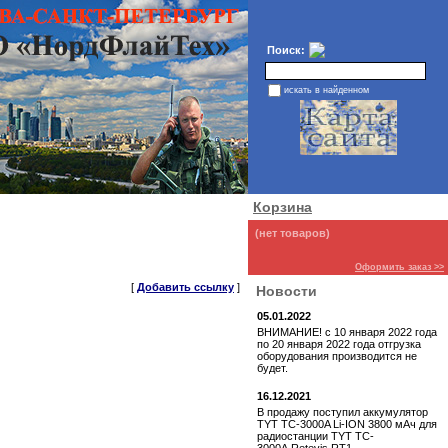
Поиск:
искать в найденном
Корзина
(нет товаров)
Оформить заказ >>
[
Добавить ссылку
]
Новости
05.01.2022
ВНИМАНИЕ! с 10 января 2022 года
по 20 января 2022 года отгрузка
оборудования производится не
будет.
16.12.2021
В продажу поступил аккумулятор
TYT TC-3000A Li-ION 3800 мАч для
радиостанции TYT TC-