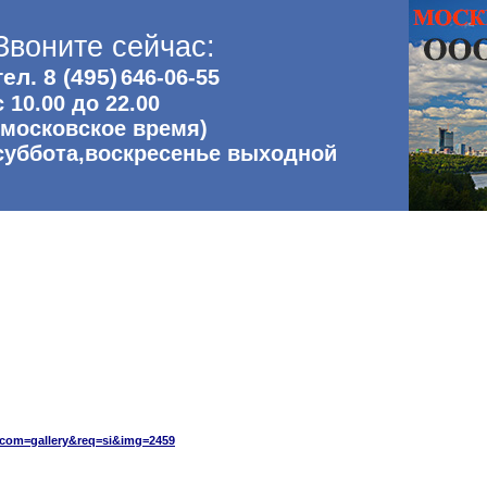
Звоните сейчас:
тел. 8 (495)
646-06-55
с 10.00 до 22.00
(московское время)
суббота,воскресенье выходной
tocom=gallery&req=si&img=2459