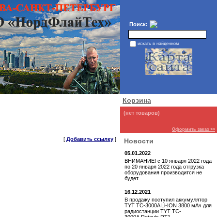
Поиск:
искать в найденном
Корзина
(нет товаров)
Оформить заказ >>
[
Добавить ссылку
]
Новости
05.01.2022
ВНИМАНИЕ! с 10 января 2022 года
по 20 января 2022 года отгрузка
оборудования производится не
будет.
16.12.2021
В продажу поступил аккумулятор
TYT TC-3000A Li-ION 3800 мАч для
радиостанции TYT TC-