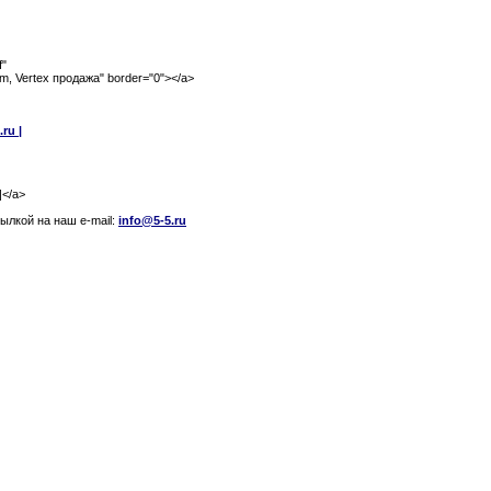
f"
om, Vertex продажа" border="0"></a>
ru |
|</a>
лкой на наш e-mail:
info@5-5.ru