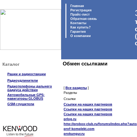
Главная
Регистрация
Прайс-лист
Обратная связь
Контакты
Как купить?
Гарантия
O компании
Обмен ссылками
Каталог
Рации и радиостанции
Радиоудлинители
Радиотелефоны дальнего
[
Все разделы
]
радиуса действия
Разделы
Автомобильные GPS-
навигаторы GLOBUS
Ссылки
GSM-глушители
Ссылки на наших партнеров
Ссылки на наших партнеров
Ссылки на наших партнеров
prlog.ru
http://probox-club.ru/forums/index.php?au
prof-komplekt.com
prokungur.ru