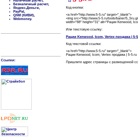
Наличный расчет,
Безналичный расчет,
Код кнопки:
Яндекс.Деньги,
PayPal,
<a href="http://www.5-5.ru" target="_blank">
QIWI (КИВИ),
<img src="http://www.5-5.ru/tools/baner/5_5ru.gi
Webmoney.
width="88" height="31" alt="Рации Kenwood, Ic
Или текстовую ссылку:
Рации Kenwood, Icom, Vertex продажа | 5-5.
Код текстовой ссылки:
<a href="http://www.5-5.ru" target="_blank">
Рации Kenwood, Icom, Vertex продажа | 5-5.ru 
Cсылки:
Пришлите адрес страницы c размещенной ссы