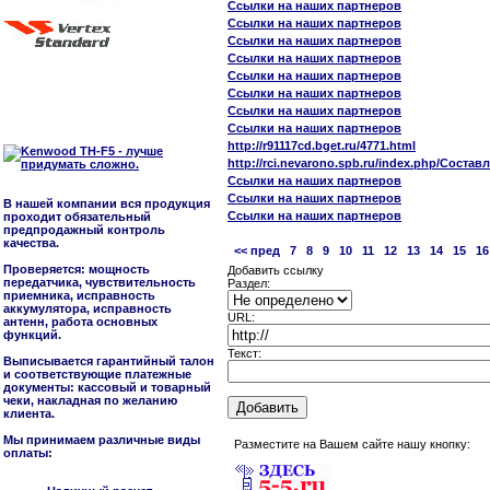
Ссылки на наших партнеров
Ссылки на наших партнеров
Ссылки на наших партнеров
Ссылки на наших партнеров
Ссылки на наших партнеров
Ссылки на наших партнеров
Ссылки на наших партнеров
Ссылки на наших партнеров
http://r91117cd.bget.ru/4771.html
http://rci.nevarono.spb.ru/index.php/Сос
Ссылки на наших партнеров
Ссылки на наших партнеров
В нашей компании вся продукция
Ссылки на наших партнеров
проходит обязательный
предпродажный контроль
качества.
<< пред
7
8
9
10
11
12
13
14
15
16
Проверяется: мощность
Добавить ссылку
передатчика, чувствительность
Раздел:
приемника, исправность
аккумулятора, исправность
URL:
антенн, работа основных
функций.
Текст:
Выписывается гарантийный талон
и соответствующие платежные
документы: кассовый и товарный
чеки, накладная по желанию
клиента.
Мы принимаем различные виды
Разместите на Вашем сайте нашу кнопку:
оплаты: