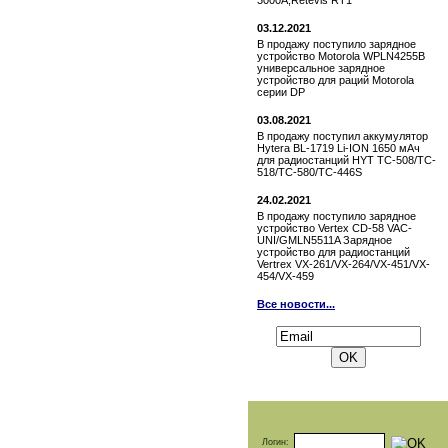
3000A,Retevis RT1
03.12.2021
В продажу поступило зарядное
устройство Motorola WPLN4255B
универсальное зарядное
устройство для раций Motorola
серии DP
03.08.2021
В продажу поступил аккумулятор
Hytera BL-1719 Li-ION 1650 мАч
для радиостанций HYT TC-508/TC-
518/TC-580/TC-446S
24.02.2021
В продажу поступило зарядное
устройство Vertex СD-58 VAC-
UNI/GMLN5511A Зарядное
устройство для радиостанций
Vertrex VX-261/VX-264/VX-451/VX-
454/VX-459
Все новости...
Подписаться на новости:
Логин: