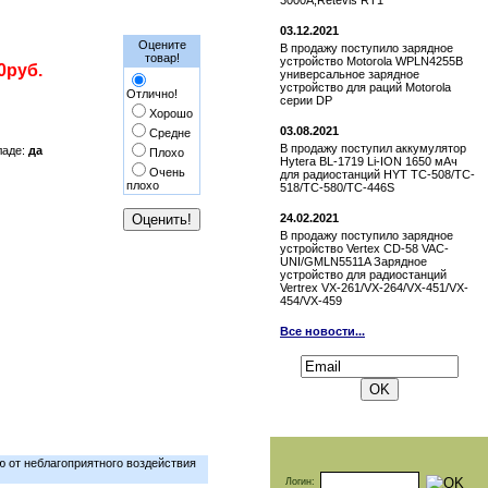
3000A,Retevis RT1
03.12.2021
Оцените
В продажу поступило зарядное
товар!
устройство Motorola WPLN4255B
0руб.
универсальное зарядное
устройство для раций Motorola
Отлично!
серии DP
Хорошо
03.08.2021
Средне
В продажу поступил аккумулятор
ладе:
да
Плохо
Hytera BL-1719 Li-ION 1650 мАч
Очень
для радиостанций HYT TC-508/TC-
плохо
518/TC-580/TC-446S
24.02.2021
В продажу поступило зарядное
устройство Vertex СD-58 VAC-
UNI/GMLN5511A Зарядное
устройство для радиостанций
Vertrex VX-261/VX-264/VX-451/VX-
454/VX-459
Все новости...
Подписаться на новости:
 от неблагоприятного воздействия
Логин: