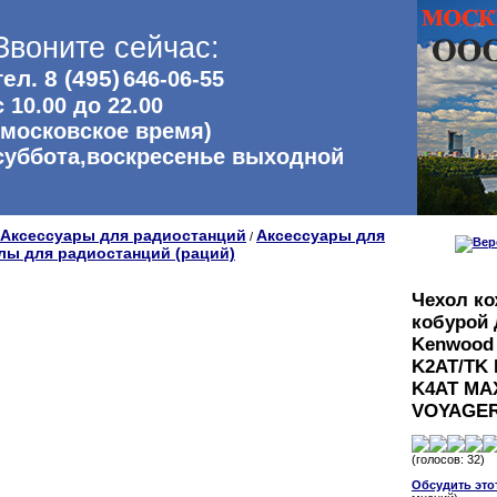
Звоните сейчас:
тел. 8 (495)
646-06-55
с 10.00 до 22.00
(московское время)
суббота,воскресенье выходной
Аксессуары для радиостанций
Аксессуары для
/
лы для радиостанций (раций)
Чехол к
кобурой 
Kenwood
K2AT/TK 
K4AT MA
VOYAGER
(голосов: 32)
Обсудить это