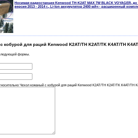
Носимая радиостанция Kenwood TH-K2AT MAX 7W BLACK VOYAGER, до 7 
версия 2013 - 2014 г., Li-Ion аккумулятор 2400 мАч - расширенный компл
 с кобурой для раций Kenwood K2AT/TH K2AT/TK K4AT/TH K4A
 следующей формы.
носительно Чехол кожаный с кобурой для раций Kenwood K2AT/TH K2AT/TK K4AT/TH 