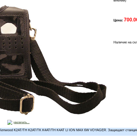
мнений)
700.0
Цена:
Наличие на ск
увеличить...
 Kenwood K2AT/TH K2AT/TK K4AT/TH K4AT LI ION MAX 6W VOYAGER. Защищает станцию