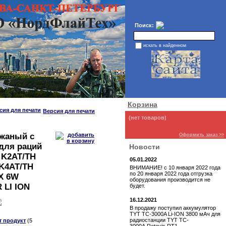
Поиск:
искать в найденном
Корзина
Версия для печати
(нет товаров)
ожаный с
Оформить заказ >>
для раций
Новости
 K2AT/TH
05.01.2022
K4AT/TH
ВНИМАНИЕ! с 10 января 2022 года
по 20 января 2022 года отгрузка
X 6W
оборудования производится не
 LI ION
будет.
16.12.2021
В продажу поступил аккумулятор
TYT TC-3000A Li-ION 3800 мАч для
радиостанции TYT TC-
т продукт
(5