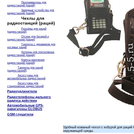
Программаторы для
радиостанций (раций)
Зарядные устройства для
радиостанций (раций)
Чехлы для
радиостанций (раций)
Разъёмы для раций
(радиостанций)
Отсеки для батарей к
радиостанции (рации)
Тангенты с динамиком для
носимых раций
Антенны для портативных
радиостанций (раций)
Клипсы крепления
радиостанций (раций)
Тангенты для раций
(радиостанций)
Аксессуары для
автомобильных радиостанций
Аксессуары для
стационарных радиостанций
Радиоудлинители
Радиотелефоны дальнего
радиуса действия
Автомобильные GPS-
навигаторы GLOBUS
GSM-глушители
Удобный кожаный чехол с кобурой для раций
окружающей среды.