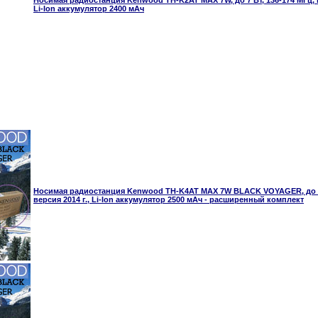
Носимая радиостанция Kenwood TH-K2AT MAX 7W, до 7 Вт, 136-174 МГц, ве
Li-Ion аккумулятор 2400 мАч
Носимая радиостанция Kenwood TH-K4AT MAX 7W BLACK VOYAGER, до 7 
версия 2014 г., Li-Ion аккумулятор 2500 мАч - расширенный комплект