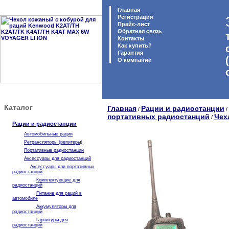
Главная
Регистрация
Прайс-лист
Обратная связь
Контакты
Как купить?
Гарантия
O компании
Каталог
Главная
Рации и радиостанции
/
/
портативных радиостанций
Чех
/
Рации и радиостанции
Автомобильные рации
Ретрансляторы (репитеры)
Портативные радиостанции
Аксессуары для радиостанций
Аксессуары для портативных
радиостанций
Комплектующие для
радиостанций
Питание для раций в
автомобиле
Аккумуляторы для
радиостанций
Гарнитуры для
радиостанций