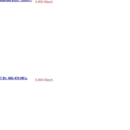
рсия 2013 - 2014 г.,
4,900.00руб.
Вт, 400-470 МГц,
5,800.00руб.