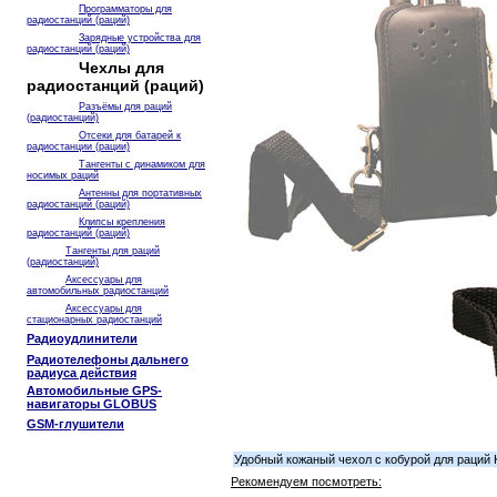
Программаторы для
радиостанций (раций)
Зарядные устройства для
радиостанций (раций)
Чехлы для
радиостанций (раций)
Разъёмы для раций
(радиостанций)
Отсеки для батарей к
радиостанции (рации)
Тангенты с динамиком для
носимых раций
Антенны для портативных
радиостанций (раций)
Клипсы крепления
радиостанций (раций)
Тангенты для раций
(радиостанций)
Аксессуары для
автомобильных радиостанций
Аксессуары для
стационарных радиостанций
Радиоудлинители
Радиотелефоны дальнего
радиуса действия
Автомобильные GPS-
навигаторы GLOBUS
GSM-глушители
Удобный кожаный чехол с кобурой для раций
Рекомендуем посмотреть: