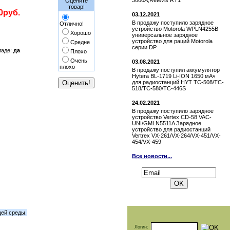
3000A,Retevis RT1
Оцените
товар!
0руб.
03.12.2021
В продажу поступило зарядное
Отлично!
устройство Motorola WPLN4255B
Хорошо
универсальное зарядное
устройство для раций Motorola
Средне
серии DP
ладе:
да
Плохо
Очень
03.08.2021
плохо
В продажу поступил аккумулятор
Hytera BL-1719 Li-ION 1650 мАч
для радиостанций HYT TC-508/TC-
518/TC-580/TC-446S
24.02.2021
В продажу поступило зарядное
устройство Vertex СD-58 VAC-
UNI/GMLN5511A Зарядное
устройство для радиостанций
Vertrex VX-261/VX-264/VX-451/VX-
454/VX-459
Все новости...
Подписаться на новости:
щей среды.
Логин: