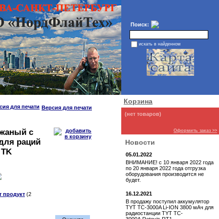
Поиск:
искать в найденном
Корзина
Версия для печати
(нет товаров)
ожаный с
Оформить заказ >>
для раций
Новости
 TK
05.01.2022
ВНИМАНИЕ! с 10 января 2022 года
по 20 января 2022 года отгрузка
оборудования производится не
будет.
16.12.2021
т продукт
(2
В продажу поступил аккумулятор
TYT TC-3000A Li-ION 3800 мАч для
радиостанции TYT TC-