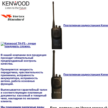
Портативная радиостанция Kenwo
В нашей компании вся продукция
проходит обязательный
предпродажный контроль
качества.
Проверяется: мощность
передатчика, чувствительность
Портативная радиостанция Kenwo
приемника, исправность
аккумулятора, исправность
антенн, работа основных
функций.
Выписывается гарантийный талон
и соответствующие платежные
документы: кассовый и товарный
чеки, накладная по желанию
клиента.
Мы принимаем различные виды
Есть вопросы по Чехол кожаный 