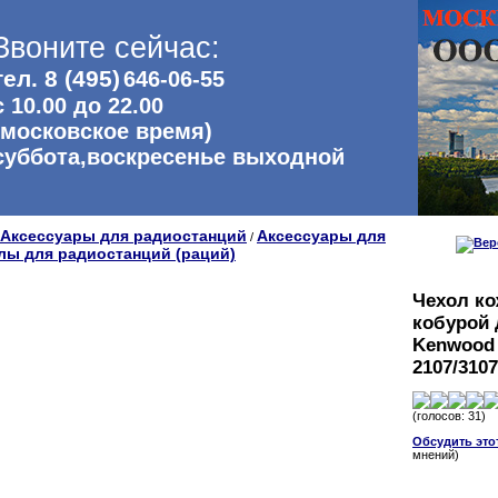
Звоните сейчас:
тел. 8 (495)
646-06-55
с 10.00 до 22.00
(московское время)
суббота,воскресенье выходной
Аксессуары для радиостанций
Аксессуары для
/
лы для радиостанций (раций)
Чехол к
кобурой 
Kenwood
2107/3107
(голосов: 31)
Обсудить это
мнений)