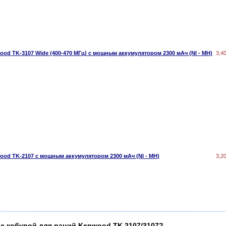
od TK-3107 Wide (400-470 МГц) с мощным аккумулятором 2300 мАч (NI - MH)
3,4
od TK-2107 с мощным аккумулятором 2300 мАч (NI - MH)
3,2
с кобурой для раций Kenwood TK 2107/3107?