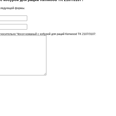
 следующей формы.
осительно Чехол кожаный с кобурой для раций Kenwood TK 2107/3107: