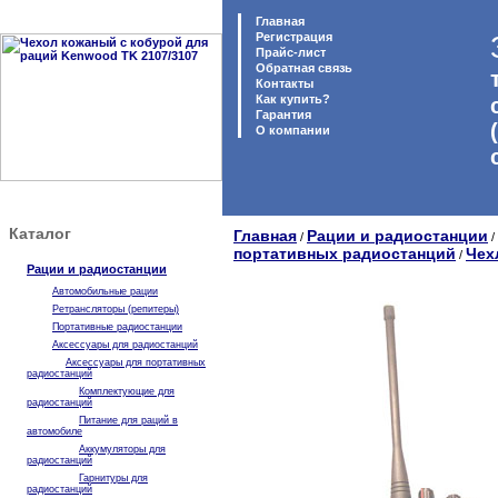
Главная
Регистрация
Прайс-лист
Обратная связь
Контакты
Как купить?
Гарантия
O компании
Каталог
Главная
Рации и радиостанции
/
/
портативных радиостанций
Чех
/
Рации и радиостанции
Автомобильные рации
Ретрансляторы (репитеры)
Портативные радиостанции
Аксессуары для радиостанций
Аксессуары для портативных
радиостанций
Комплектующие для
радиостанций
Питание для раций в
автомобиле
Аккумуляторы для
радиостанций
Гарнитуры для
радиостанций