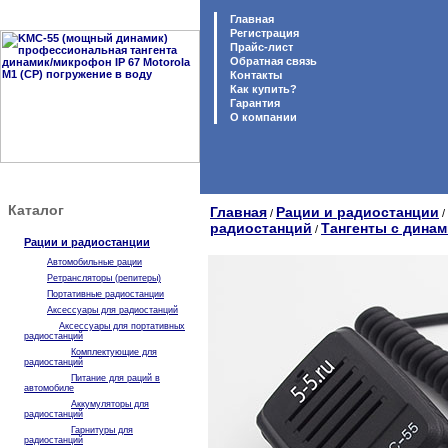
Главная
Регистрация
Прайс-лист
Обратная связь
Контакты
Как купить?
Гарантия
O компании
Каталог
Главная
Рации и радиостанции
/
/
радиостанций
Тангенты с дина
/
Рации и радиостанции
Автомобильные рации
Ретрансляторы (репитеры)
Портативные радиостанции
Аксессуары для радиостанций
Аксессуары для портативных
радиостанций
Комплектующие для
радиостанций
Питание для раций в
автомобиле
Аккумуляторы для
радиостанций
Гарнитуры для
радиостанций