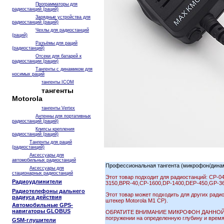
Программаторы для
радиостанций (раций)
Зарядные устройства для
радиостанций (раций)
Чехлы для радиостанций
(раций)
Разъёмы для раций
(радиостанций)
Отсеки для батарей к
радиостанции (рации)
Тангенты с динамиком для
носимых раций
тангенты ICOM
тангенты
Motorola
тангенты Vertex
Антенны для портативных
радиостанций (раций)
Клипсы крепления
радиостанций (раций)
Тангенты для раций
(радиостанций)
Аксессуары для
автомобильных радиостанций
Профессиональная тангента (микрофон/дина
Аксессуары для
стационарных радиостанций
Этот товар подходит для радиостанций: СР-0
Радиоудлинители
3150,BPR-40,CP-1600,DP-1400,DEP-450,GP-3
Радиотелефоны дальнего
Этот товар может подходить для других ради
радиуса действия
штекер Motorola M1 CP).
Автомобильные GPS-
навигаторы GLOBUS
ОБРАТИТЕ ВНИМАНИЕ МИКРОФОН ДАННОЙ ТАНГЕ
погружении на определенную глубину и время
GSM-глушители