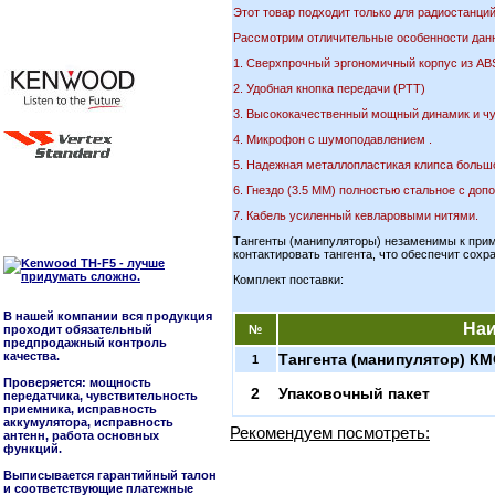
Этот товар подходит только для радиостанций
Рассмотрим отличительные особенности данн
1. Сверхпрочный эргономичный корпус из AB
2. Удобная кнопка передачи (РТТ)
3. Высококачественный мощный динамик и ч
4. Микрофон с шумоподавлением .
5. Надежная металлопластикая клипса большо
6. Гнездо (3.5 ММ) полностью стальное с до
7. Кабель усиленный кевларовыми нитями.
Тангенты (манипуляторы) незаменимы к примен
контактировать тангента, что обеспечит сох
Комплект поставки:
В нашей компании вся продукция
На
проходит обязательный
№
предпродажный контроль
качества.
Тангента (манипулятор) КМ
1
Проверяется: мощность
2
Упаковочный пакет
передатчика, чувствительность
приемника, исправность
аккумулятора, исправность
Рекомендуем посмотреть:
антенн, работа основных
функций.
Выписывается гарантийный талон
и соответствующие платежные