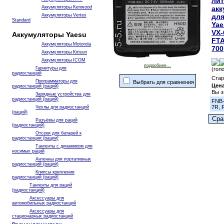
ли
Аккумуляторы Kenwood
акк
Аккумуляторы Vertex
для
Standard
Yae
VX-
Аккумуляторы Yaesu
FTA
Аккумуляторы Motorola
700
Аккумуляторы Kirisun
Аккумуляторы ICOM
подробнее...
Гарнитуры для
(гол
радиостанций
Стар
Программаторы для
Выбрать для сравнения
Цен
радиостанций (раций)
Вы э
Зарядные устройства для
радиостанций (раций)
FNB-
7R, 
Чехлы для радиостанций
(раций)
Разъёмы для раций
(радиостанций)
Отсеки для батарей к
радиостанции (рации)
Тангенты с динамиком для
носимых раций
Антенны для портативных
радиостанций (раций)
Клипсы крепления
радиостанций (раций)
Тангенты для раций
(радиостанций)
Аксессуары для
автомобильных радиостанций
Аксессуары для
стационарных радиостанций