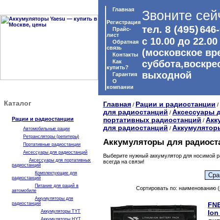
Главная
Звоните сей
Регистрация
тел. 8 (495)
646-
Прайс-
лист
с 10.00 до 22.00
Обратная
связь
(московское вр
Контакты
Как
суббота,воскре
купить?
выходной
Гарантия
O
компании
Каталог
Главная
Рации и радиостанции
/
/
для радиостанций
Аксессуары 
/
Рации и радиостанции
портативных радиостанций
Акк
/
для радиостанций
Аккумулятор
/
Автомобильные рации
Ретрансляторы (репитеры)
Аккумуляторы для радиост
Портативные радиостанции
Аксессуары для радиостанций
Выберите нужный аккумулятор для носимой ра
Аксессуары для портативных
всегда на связи!
радиостанций
Комплектующие для
радиостанций
Питание для раций в
Сортировать по: наименованию (
автомобиле
Аккумуляторы для
радиостанций
FNB
Аккумуляторы TYT
Ion
Аккумуляторы HYT