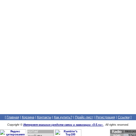
[
Главная
|
Корзина
|
Контакты
|
Как купить?
|
Прайс-лист
|
Регистрация
|
Cсылки
]
Copyright ©
Интернет-магазин средств связи и навигации «5-5.ru»
. All rights reserved.