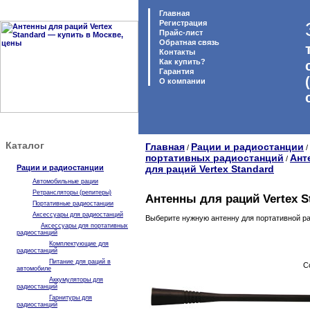
Главная
Регистрация
Прайс-лист
Обратная связь
Контакты
Как купить?
Гарантия
O компании
Каталог
Главная
Рации и радиостанции
/
/
портативных радиостанций
Ант
/
Рации и радиостанции
для раций Vertex Standard
Автомобильные рации
Ретрансляторы (репитеры)
Антенны для раций Vertex S
Портативные радиостанции
Аксессуары для радиостанций
Выберите нужную антенну для портативной рад
Аксессуары для портативных
радиостанций
Комплектующие для
радиостанций
Питание для раций в
С
автомобиле
Аккумуляторы для
радиостанций
Гарнитуры для
радиостанций