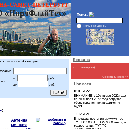
Поиск:
искать в найденном
Корзина
иск товара в этой категории
(нет товаров)
азвание:
Оформить заказ >>
от
руб.
ена:
Новости
до
руб.
05.01.2022
ВНИМАНИЕ! с 10 января 2022 года
по 20 января 2022 года отгрузка
оборудования производится не
будет.
в
)
16.12.2021
В продажу поступил аккумулятор
Антенна
TYT TC-3000A Li-ION 3800 мАч для
мощная
радиостанции TYT TC-