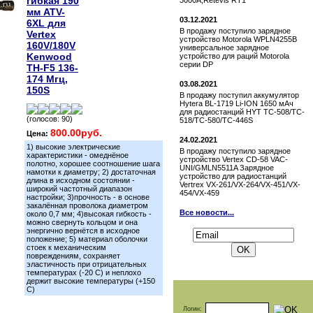
гибкая 190
3000A,Retevis RT1
мм ATV-
03.12.2021
6XL для
В продажу поступило зарядное
Vertex
устройство Motorola WPLN4255B
160V/180V
универсальное зарядное
Kenwood
устройство для раций Motorola
серии DP
TH-F5 136-
174 Мгц,
03.08.2021
150S
В продажу поступил аккумулятор
Hytera BL-1719 Li-ION 1650 мАч
для радиостанций HYT TC-508/TC-
(голосов: 90)
518/TC-580/TC-446S
800.00руб.
Цена:
24.02.2021
1) высокие электрические
В продажу поступило зарядное
характеристики - омеднёное
устройство Vertex СD-58 VAC-
полотно, хорошее соотношение шага
UNI/GMLN5511A Зарядное
намотки к диаметру; 2) достаточная
устройство для радиостанций
длина в исходном состоянии -
Vertrex VX-261/VX-264/VX-451/VX-
широкий частотный диапазон
454/VX-459
настройки; 3)прочность - в основе
закалённая проволока диаметром
Все новости...
около 0,7 мм; 4)высокая гибкость -
можно свернуть кольцом и она
Подписаться на новости:
энергично вернётся в исходное
положение; 5) материал оболочки
стоек к механическим
повреждениям, сохраняет
эластичность при отрицательных
температурах (-20 С) и неплохо
держит высокие температуры (+150
С)
Логин: