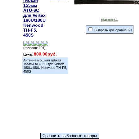
гибкая
155мм
ATU-6C
для Vertex
160U/180U
подробнее...
Kenwood
TH-F5,
Выбрать для сравнения
450S
(голосов: 101)
800.00руб.
Цена:
Антенна мощная гибкая
155мм ATU-6C для Vertex
160U/180U Kenwood TH-F5,
450S