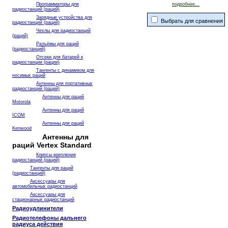
Программаторы для
подробнее...
радиостанций (раций)
Зарядные устройства для
Выбрать для сравнения
радиостанций (раций)
Чехлы для радиостанций
(раций)
Разъёмы для раций
(радиостанций)
Отсеки для батарей к
радиостанции (рации)
Тангенты с динамиком для
носимых раций
Антенны для портативных
радиостанций (раций)
Антенны для раций
Motorola
Антенны для раций
ICOM
Антенны для раций
Kenwood
Антенны для
раций Vertex Standard
Клипсы крепления
радиостанций (раций)
Тангенты для раций
(радиостанций)
Аксессуары для
автомобильных радиостанций
Аксессуары для
стационарных радиостанций
Радиоудлинители
Радиотелефоны дальнего
радиуса действия