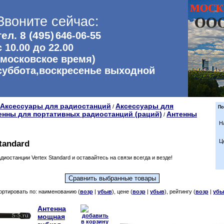
Звоните сейчас:
тел. 8 (495)
646-06-55
с 10.00 до 22.00
(московское время)
суббота,воскресенье выходной
Аксессуары для радиостанций
Аксессуары для
/
По
енны для портативных радиостанций (раций)
Антенны
/
Н
Ц
tandard
иостанции Vertex Standard и оставайтесь на связи всегда и везде!
ортировать по: наименованию (
возр
|
убыв
), цене (
возр
|
убыв
), рейтингу (
возр
|
убы
Антенна
мощная