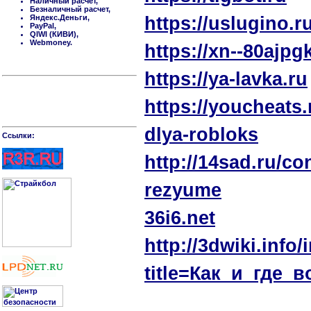
Наличный расчет,
Безналичный расчет,
Яндекс.Деньги,
https://uslugino.
PayPal,
QIWI (КИВИ),
Webmoney.
https://xn--80ajpg
https://ya-lavka.ru
https://youcheats.
dlya-robloks
Cсылки:
http://14sad.ru/c
rezyume
36i6.net
http://3dwiki.info
title=Как_и_где