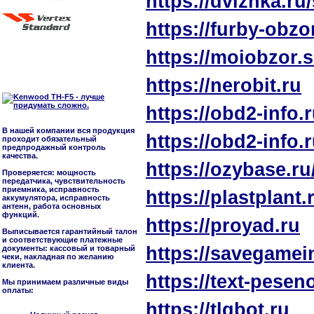
https://dvizhka.ru
https://furby-obzo
https://moiobzor.
https://nerobit.ru
https://obd2-info.
В нашей компании вся продукция
https://obd2-info.
проходит обязательный
предпродажный контроль
качества.
https://ozybase.r
Проверяется: мощность
передатчика, чувствительность
приемника, исправность
https://plastplant.
аккумулятора, исправность
антенн, работа основных
функций.
https://proyad.ru
Выписывается гарантийный талон
и соответствующие платежные
https://savegamei
документы: кассовый и товарный
чеки, накладная по желанию
клиента.
https://text-pesen
Мы принимаем различные виды
оплаты:
https://tlgbot.ru