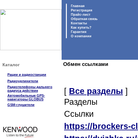
Главная
Регистрация
Прайс-лист
Обратная связь
Контакты
Как купить?
Гарантия
O компании
Обмен ссылками
Каталог
Рации и радиостанции
Радиоудлинители
Радиотелефоны дальнего
[
Все разделы
]
радиуса действия
Автомобильные GPS-
навигаторы GLOBUS
Разделы
GSM-глушители
Ссылки
https://brockers-c