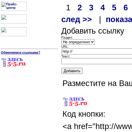
1
2
3
4
5
6
след >>
|
показа
Добавить ссылку
Раздел:
URL:
Обменяемся ссылками?
Текст:
Разместите на Ва
Код кнопки:
<a href="http://www