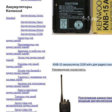
Аккумуляторы
Kenwood
Аккумуляторы Vertex
Standard
Аккумуляторы Yaesu
Аккумуляторы Motorola
Аккумуляторы Kirisun
Аккумуляторы ICOM
Гарнитуры для
радиостанций
Программаторы для
радиостанций (раций)
Зарядные устройства для
радиостанций (раций)
Чехлы для радиостанций
(раций)
Разъёмы для раций
KNB-15 аккумулятор 1100 мАч для радиостан
(радиостанций)
Рекомендуем посмотреть:
Отсеки для батарей к
радиостанции (рации)
Тангенты с динамиком для
носимых раций
Антенны для портативных
радиостанций (раций)
Клипсы крепления
радиостанций (раций)
Тангенты для раций
Портативная радиостанц
(радиостанций)
мощным аккумулятором 2
Аксессуары для
автомобильных радиостанций
Аксессуары для