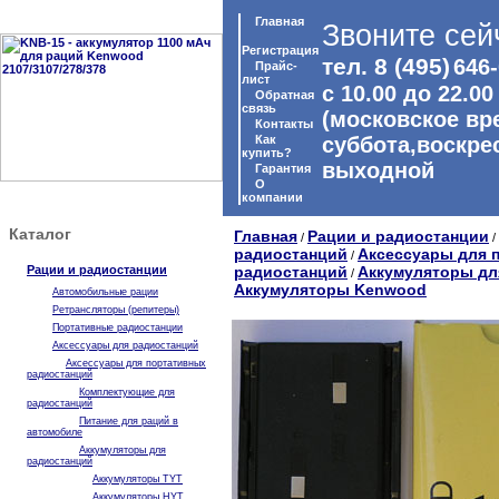
Главная
Звоните сей
Регистрация
тел. 8 (495)
646-
Прайс-
лист
с 10.00 до 22.00
Обратная
связь
(московское вр
Контакты
Как
суббота,воскре
купить?
выходной
Гарантия
O
компании
Каталог
Главная
Рации и радиостанции
/
/
радиостанций
Аксессуары для 
/
Рации и радиостанции
радиостанций
Аккумуляторы дл
/
Аккумуляторы Kenwood
Автомобильные рации
Ретрансляторы (репитеры)
Портативные радиостанции
Аксессуары для радиостанций
Аксессуары для портативных
радиостанций
Комплектующие для
радиостанций
Питание для раций в
автомобиле
Аккумуляторы для
радиостанций
Аккумуляторы TYT
Аккумуляторы HYT