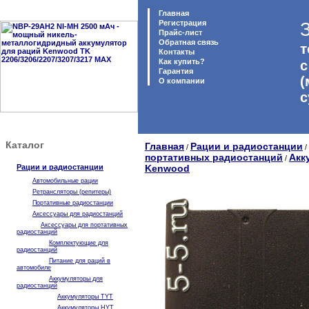
Главная
Регистрация
Прайс-лист
Обратная связь
т
Контакты
Как купить?
с
Гарантия
(
O компании
с
Каталог
Главная
Рации и радиостанции
/
/
портативных радиостанций
Акк
/
Рации и радиостанции
Kenwood
Автомобильные рации
Ретрансляторы (репитеры)
Портативные радиостанции
Аксессуары для радиостанций
Аксессуары для портативных
радиостанций
Комплектующие для
радиостанций
Питание для раций в
автомобиле
Аккумуляторы для
радиостанций
Аккумуляторы TYT
Аккумуляторы HYT