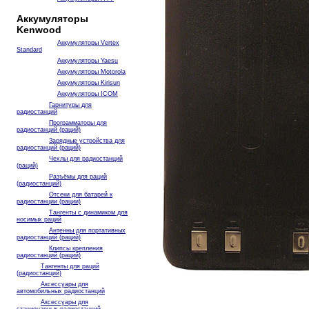
Аккумуляторы
Kenwood
Аккумуляторы Vertex
Standard
Аккумуляторы Yaesu
Аккумуляторы Motorola
Аккумуляторы Kirisun
Аккумуляторы ICOM
Гарнитуры для
радиостанций
Программаторы для
радиостанций (раций)
Зарядные устройства для
радиостанций (раций)
Чехлы для радиостанций
(раций)
Разъёмы для раций
(радиостанций)
Отсеки для батарей к
радиостанции (рации)
Тангенты с динамиком для
носимых раций
Антенны для портативных
радиостанций (раций)
Клипсы крепления
радиостанций (раций)
Тангенты для раций
(радиостанций)
Аксессуары для
автомобильных радиостанций
Аксессуары для