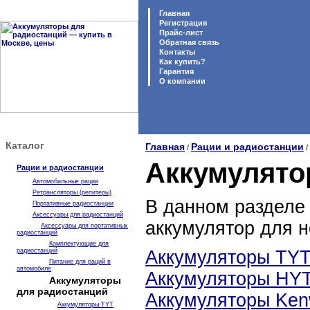
Главная
Регистрация
Прайс-лист
Обратная связь
Контакты
Как купить?
Гарантия
O компании
Каталог
Главная
Рации и радиостанции
/
/
Аккумулято
Рации и радиостанции
Автомобильные рации
Ретрансляторы (репитеры)
В данном разделе 
Портативные радиостанции
Аксессуары для радиостанций
аккумулятор для н
Аксессуары для портативных
радиостанций
Комплектующие для
радиостанций
Аккумуляторы TY
Питание для раций в
автомобиле
Аккумуляторы HY
Аккумуляторы
для радиостанций
Аккумуляторы Ke
Аккумуляторы TYT