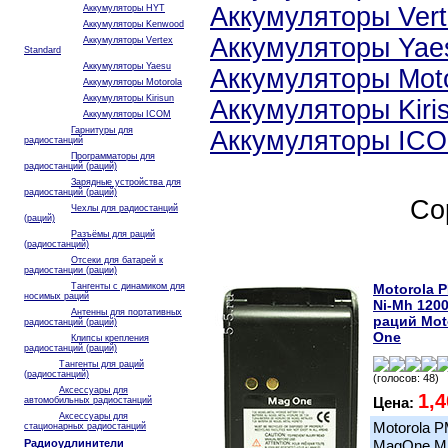
Аккумуляторы Vert
Аккумуляторы HYT
Аккумуляторы Kenwood
Аккумуляторы Yae
Аккумуляторы Vertex
Standard
Аккумуляторы Yaesu
Аккумуляторы Moto
Аккумуляторы Motorola
Аккумуляторы Kirisun
Аккумуляторы Kiri
Аккумуляторы ICOM
Гарнитуры для
Аккумуляторы IC
радиостанций
Программаторы для
радиостанций (раций)
Зарядные устройства для
радиостанций (раций)
Со
Чехлы для радиостанций
(раций)
Разъёмы для раций
(радиостанций)
Отсеки для батарей к
радиостанции (рации)
Тангенты с динамиком для
Motorola 
носимых раций
Ni-Mh 120
Антенны для портативных
раций Mot
радиостанций (раций)
One
Клипсы крепления
радиостанций (раций)
Тангенты для раций
(радиостанций)
(голосов: 48)
Аксессуары для
1,4
Цена:
автомобильных радиостанций
Аксессуары для
Motorola 
стационарных радиостанций
Радиоудлинители
MagOne MP