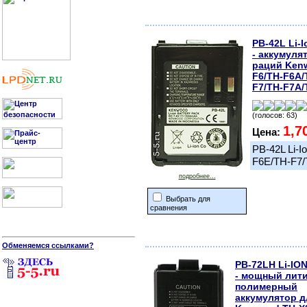
PB-42L Li-
- аккумуля
раций Ken
F6/TH-F6A/
F7/TH-F7A/
(голосов: 63)
1,7
Цена:
PB-42L Li-
F6E/TH-F7
подробнее...
Выбрать для
сравнения
Обменяемся ссылками?
PB-72LH Li-IO
- мощный лити
полимерный
аккумулятор д